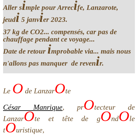
i
i
Aller s
mple pour Arrec
fe, Lanzarote,
i
i
jeud
5 janv
er 2023.
37 kg de CO2... compensés, car pas de
chauffage pendant ce voyage...
i
Date de retour
mprobable via... mais nous
i
n'allons pas manquer de reven
r.
O
O
Le
de Lanzar
te
O
César Manrique
, pr
tecteur de
O
O
O
Lanzar
te et tête de g
nd
le
O
t
uristique,