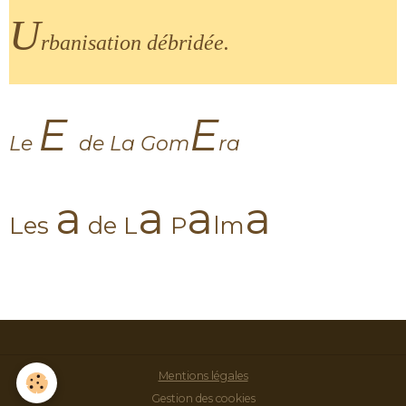
U
rbanisation débridée.
E
E
Le
de La Gom
ra
a
a
a
a
Les
de L
P
lm
Mentions légales
Gestion des cookies