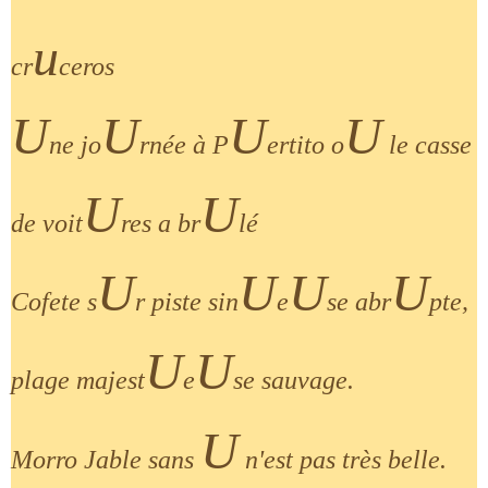
u
cr
ceros
U
U
U
U
ne jo
rnée à P
ertito o
le casse
U
U
de voit
res a br
lé
U
U
U
U
Cofete s
r piste sin
e
se abr
pte,
U
U
plage majest
e
se sauvage.
U
Morro Jable sans
n'est pas très belle.