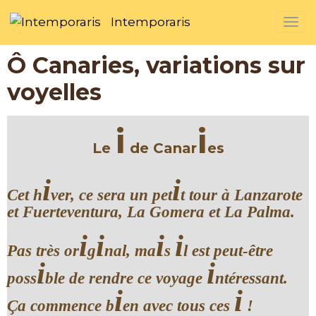
Intemporaris
Ô Canaries, variations sur
voyelles
i
i
Le
de Canar
es
i
i
Cet h
ver, ce sera un pet
t tour à
Lanzarote
et Fuerteventura, La Gomera et La Palma
.
i
i
i
i
Pas très or
g
nal, ma
s
l est peut-être
i
i
poss
ble de rendre ce voyage
ntéressant.
i
i
Ça commence b
en avec tous ces
!