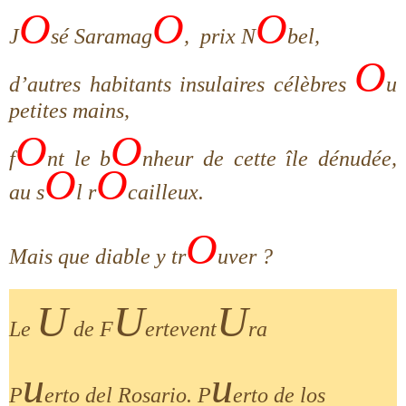
O
O
O
J
sé Saramag
, prix N
bel,
O
d’autres habitants insulaires célèbres
u
petites mains,
O
O
f
nt le b
nheur de cette île dénudée,
O
O
au s
l r
cailleux.
O
Mais que diable y tr
uver ?
U
U
U
Le
de F
ertevent
ra
u
u
P
erto del Rosario. P
erto de los