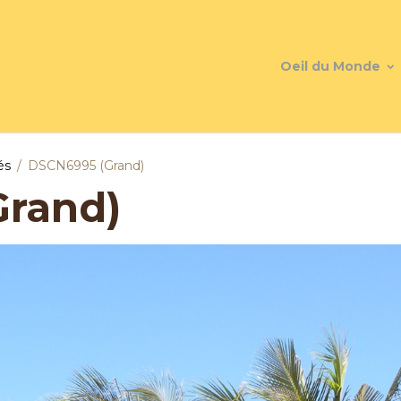
Oeil du Monde
és
DSCN6995 (Grand)
rand)