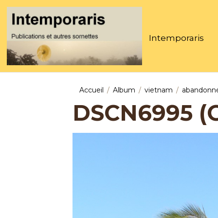
Intemporaris
Accueil
Album
vietnam
abandonn
DSCN6995 (G