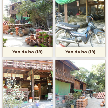
Yan da bo (18)
Yan da bo (19)