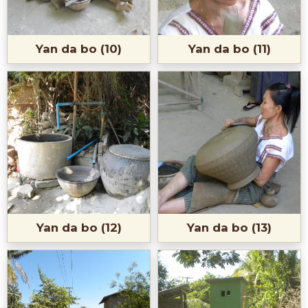
Yan da bo (10)
Yan da bo (11)
Yan da bo (12)
Yan da bo (13)