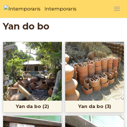
Intemporaris
Yan do bo
Yan da bo (2)
Yan da bo (3)