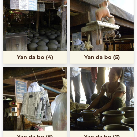
Yan da bo (4)
Yan da bo (5)
Yan da bo (6)
Yan da bo (7)