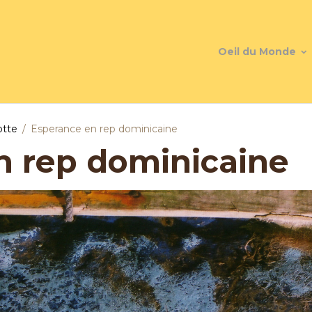
Oeil du Monde
otte
Esperance en rep dominicaine
n rep dominicaine