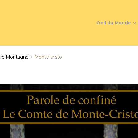
Oeil du Monde
rre Montagné
Monte cristo