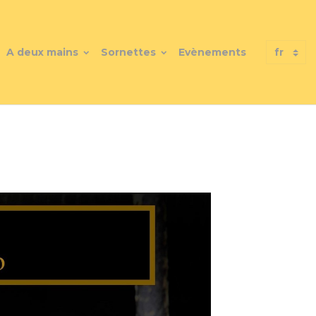
A deux mains
Sornettes
Evènements