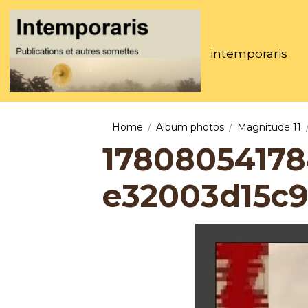
intemporaris
Home
Album photos
Magnitude 11
178080541784
e32003d15c9