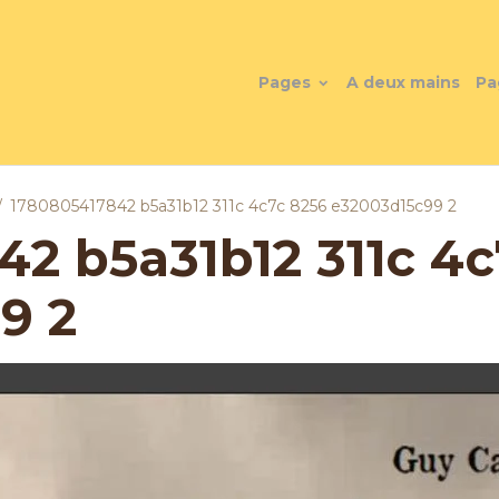
Pages
A deux mains
Pa
1780805417842 b5a31b12 311c 4c7c 8256 e32003d15c99 2
2 b5a31b12 311c 4c
9 2