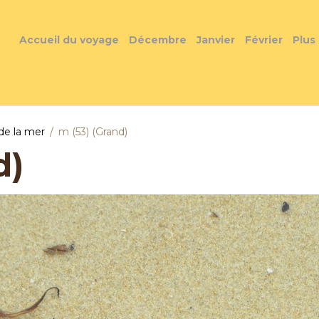
Accueil du voyage
Décembre
Janvier
Février
Plus
de la mer
m (53) (Grand)
d)