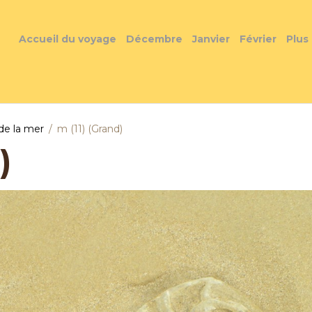
Accueil du voyage
Décembre
Janvier
Février
Plus
de la mer
m (11) (Grand)
)